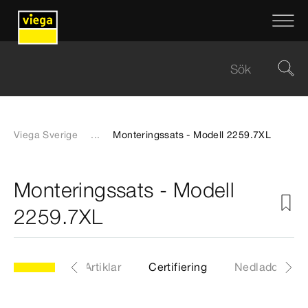
Viega Sverige
...
Monteringssats - Modell 2259.7XL
Monteringssats - Modell
2259.7XL
l 2259.7XL
Artiklar
Certifiering
Nedladdninga