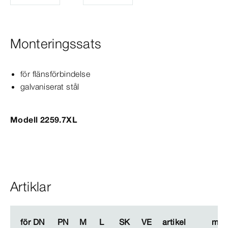
Monteringssats
för flänsförbindelse
galvaniserat stål
Modell 2259.7XL
Artiklar
för DN
för DN
PN
PN
M
M
L
L
SK
SK
VE
VE
artikel
artikel
män
män