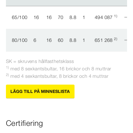
1)
65/100
16
16
70
8.8
1
494 087
2)
80/100
6
16
60
8.8
1
651 268
SK = skruvens hållfasthetsklass
1)
med 8 sexkantsbultar, 16 brickor och 8 muttrar
2)
med 4 sexkantsbultar, 8 brickor och 4 muttrar
LÄGG TILL PÅ MINNESLISTA
Certifiering