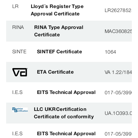
LR
Lloyd´s Register Type
LR26278528T
Approval Certificate
RINA
RINA Type Approval
MAC360825X
Certificate
SINTE
SINTEF Certificate
1064
ETA Certificate
VA 1.22/1840
I.E.S
EITS Technical Approval
017-05/3990-
LLC UKRCertification
UA.1O393.003
Certificate of conformity
I.E.S
EITS Technical Approval
017-05/3991-