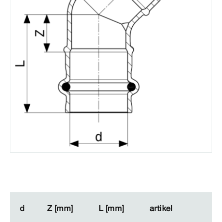
d
d
Z [mm]
Z [mm]
L [mm]
L [mm]
artikel
artikel