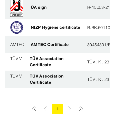
ÜA sign
R-15.2.3-21-
NIZP Hygiene certificate
B.BK.60110.0
AMTEC
AMTEC Certificate
30454301/FH/
TÜV V
TÜV Association
TÜV . K . 23 - 
Certificate
TÜV V
TÜV Association
TÜV . K . 23 - 
Certificate
1