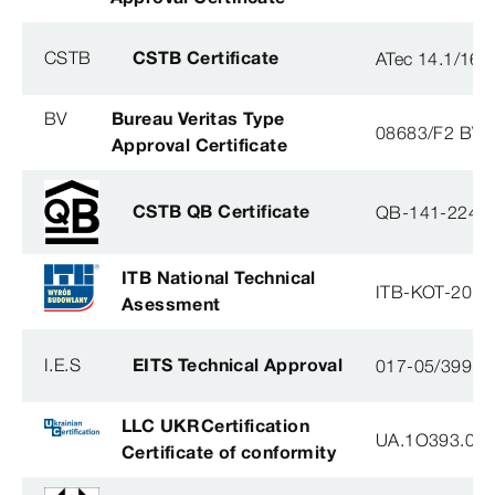
CSTB
CSTB Certificate
ATec 14.1/16
BV
Bureau Veritas Type
08683/F2 BV
Approval Certificate
CSTB QB Certificate
QB-141-2246
ITB National Technical
ITB-KOT-2018
Asessment
I.E.S
EITS Technical Approval
017-05/3991-
LLC UKRCertification
UA.1O393.003
Certificate of conformity