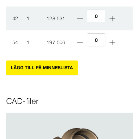
42
1
128 531
54
1
197 506
LÄGG TILL PÅ MINNESLISTA
CAD-filer