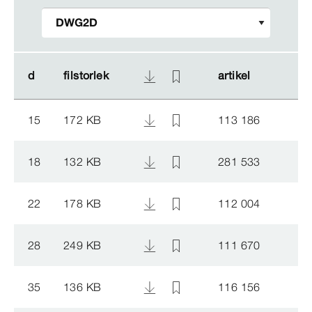
d
d
filstorlek
filstorlek
artikel
artikel
15
172 KB
113 186
18
132 KB
281 533
22
178 KB
112 004
28
249 KB
111 670
35
136 KB
116 156