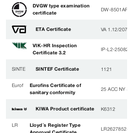
DVGW type examination
DW-8501AP3
certificate
ETA Certificate
VA 1.12/2078
VIK-HR Inspection
IP-L2-250825
Certificate 3.2
SINTE
SINTEF Certificate
1121
Eurof
Eurofins Certificate of
25 ACC NY 38
sanitary conformity
KIWA Product certificate
K6312
LR
Lloyd´s Register Type
LR26278528T
Approval Certificate