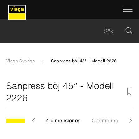
Viega Sverige
...
Sanpress böj 45° - Modell 2226
Sanpress böj 45° - Modell
2226
CAD-filer
Z-dimensioner
Certifiering
Ned