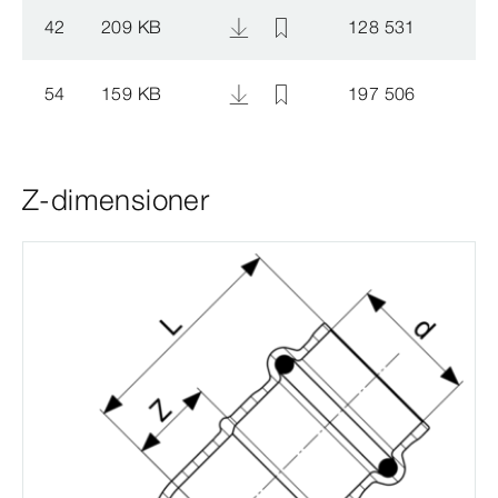
42
209 KB
128 531
54
159 KB
197 506
Z-dimensioner