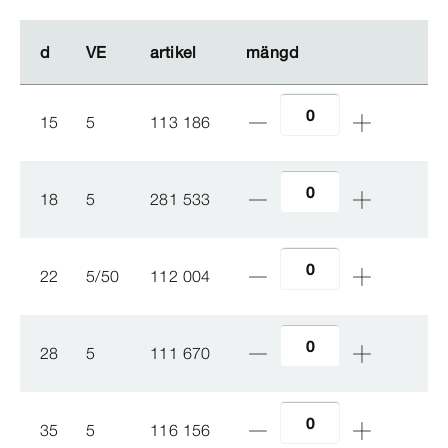
d
d
VE
VE
artikel
artikel
mängd
mängd
15
5
113 186
18
5
281 533
22
5/50
112 004
28
5
111 670
35
5
116 156