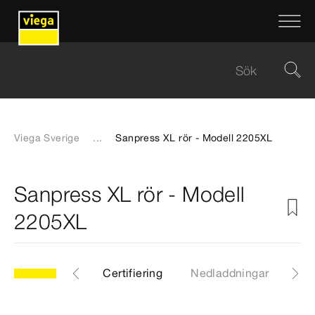
Viega Sverige
...
Sanpress XL rör - Modell 2205XL
Sanpress XL rör - Modell
2205XL
XL
Artiklar
Certifiering
Nedladdningar
Ins