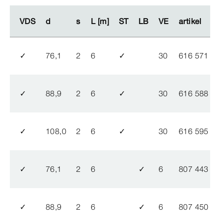
VDS
VDS
d
d
s
s
L [m]
L [m]
ST
ST
LB
LB
VE
VE
artikel
artikel
✓
76,1
2
6
✓
30
616 571
✓
88,9
2
6
✓
30
616 588
✓
108,0
2
6
✓
30
616 595
✓
76,1
2
6
✓
6
807 443
✓
88,9
2
6
✓
6
807 450