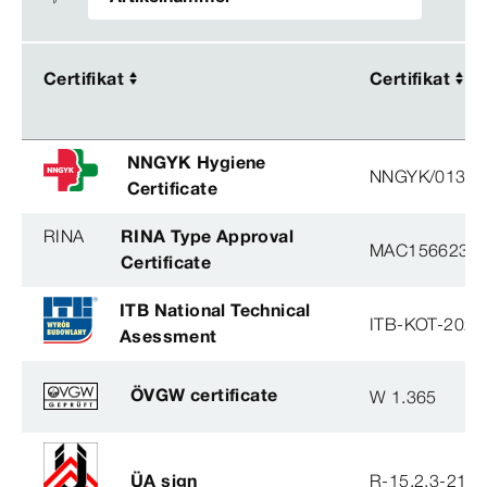
Certifikat
Certifikat
Certifikat
Certifikat
NNGYK Hygiene
NNGYK/01365
Certificate
RINA
RINA Type Approval
MAC156623XG
Certificate
ITB National Technical
ITB-KOT-2020
Asessment
ÖVGW certificate
W 1.365
ÜA sign
R-15.2.3-21-