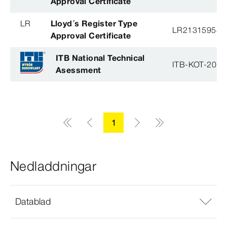
Approval Certificate
LR
Lloyd´s Register Type
LR21315958T
Approval Certificate
ITB National Technical
ITB-KOT-2018
Asessment
1
Nedladdningar
Datablad