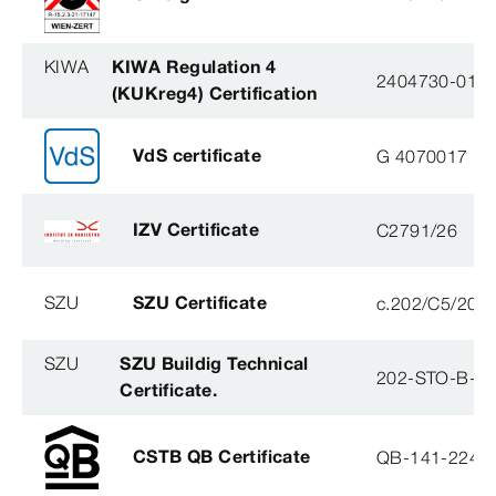
KIWA
KIWA Regulation 4
2404730-01
(KUKreg4) Certification
VdS certificate
G 4070017
IZV Certificate
C2791/26
SZU
SZU Certificate
c.202/C5/202
SZU
SZU Buildig Technical
202-STO-B-0
Certificate.
CSTB QB Certificate
QB-141-2245