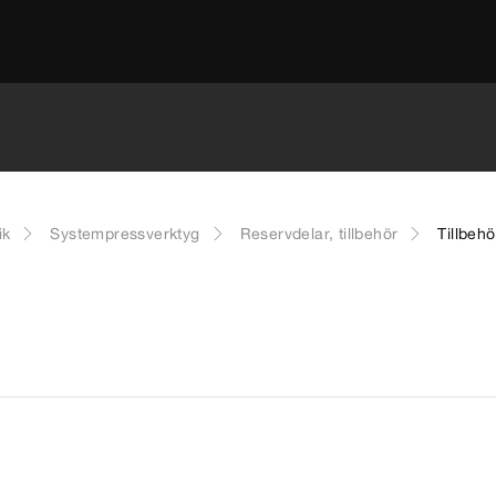
ik
Systempressverktyg
Reservdelar, tillbehör
Tillbehö