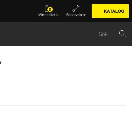
0
KATALOG
Minneslista
Reservdelar
r