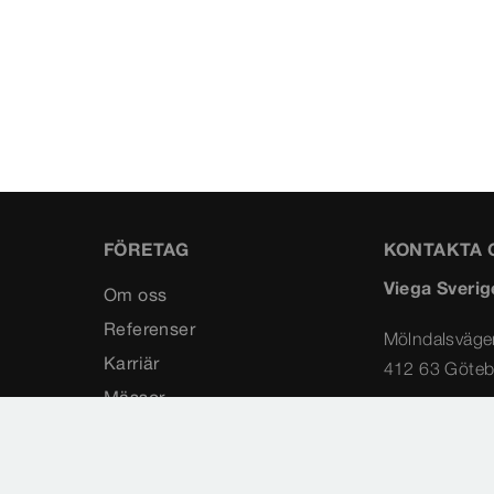
FÖRETAG
KONTAKTA 
Viega Sverig
Om oss
Referenser
Mölndalsväge
Karriär
412 63 Göteb
Mässor
+46 31 20
Kontakta oss
info@vieg
Blogg