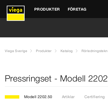
PRODUKTER
FÖRETAG
Viega Sverige
Produkter
Katalog
Rörledningstekn
Pressringset - Modell 220
Modell 2202.50
Artiklar
Certifiering