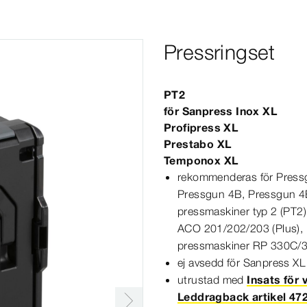
Pressringset
PT2
för
Sanpress
Inox
XL
Profipress
XL
Prestabo
XL
Temponox
XL
rekommenderas för Pressg
Pressgun
4B
,
Pressgun
4
pressmaskiner typ 2 (PT2
ACO
201
/202/203 (Plus),
pressmaskiner
RP
330
C/3
ej avsedd för
Sanpress
XL
utrustad med
Insats för
Leddragback artikel 47