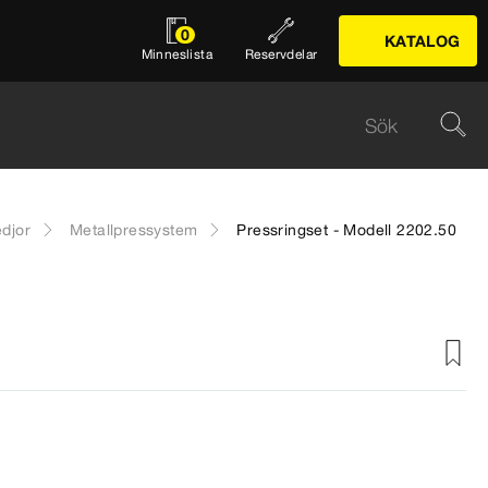
0
KATALOG
Minneslista
Reservdelar
djor
Metallpressystem
Pressringset - Modell 2202.50