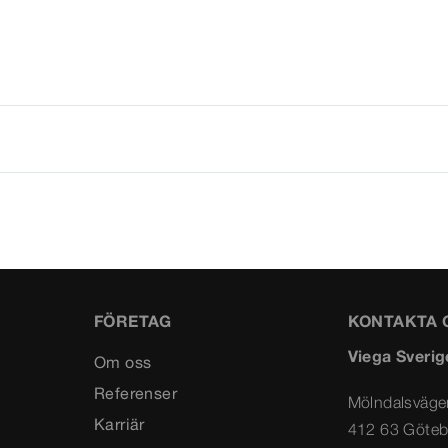
FÖRETAG
KONTAKTA 
Viega Sverig
Om oss
Referenser
Mölndalsväge
Karriär
412 63 Göteb