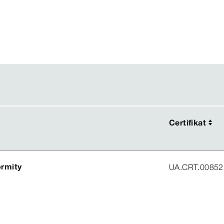
Certifikat
Certifikat
ormity
UA.CRT.00852