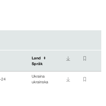
Land
Land
Språk
Språk
Ukraina
-24
ukrainska