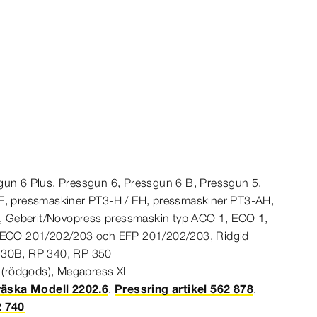
un 6 Plus, Pressgun 6, Pressgun 6 B,
Pressgun
5,
E
, pressmaskiner PT3-H / EH, pressmaskiner PT3-AH,
), Geberit/Novopress pressmaskin typ
ACO
1,
ECO
1,
ECO
201
/202/203 och
EFP
201
/202/203, Ridgid
30B, RP 340, RP 350
(rödgods),
Megapress
XL
 väska Modell 2202.6
,
Pressring artikel 562 878
,
2 740