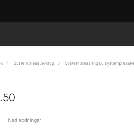
ik
Systempressverktyg
Systempressringar, systempresske
2.50
Nedladdningar