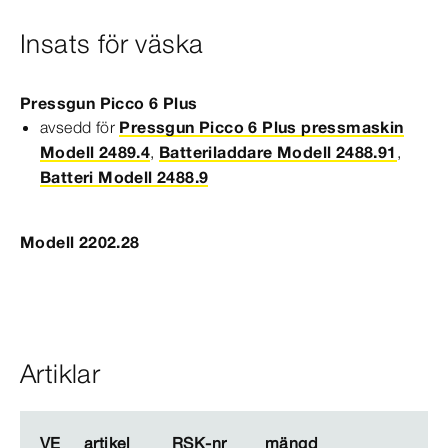
Insats för väska
Pressgun
Picco
6 Plus
avsedd för
Pressgun Picco 6 Plus pressmaskin
Modell 2489.4
,
Batteriladdare Modell 2488.91
,
Batteri Modell 2488.9
Modell 2202.28
Artiklar
VE
VE
artikel
artikel
RSK-​nr
RSK-​nr
mängd
mängd