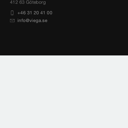
412 63 Göteborg
+46 31 20 41 00
info@viega.se
Impressum
Legal hänvisning
Integritetspolicy
Sidoöversikt
Landsval