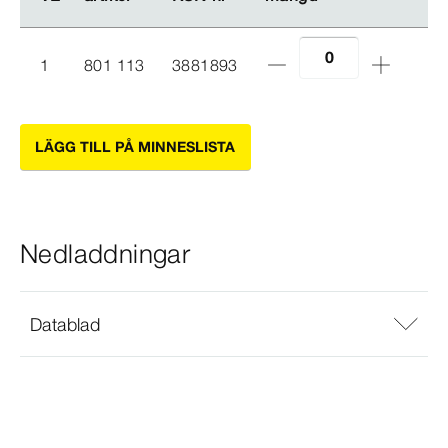
1
801 113
3881893
LÄGG TILL PÅ MINNESLISTA
Nedladdningar
Datablad