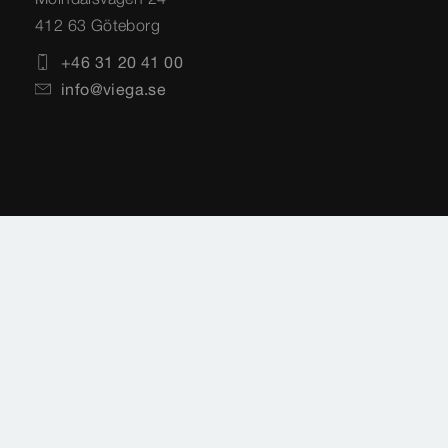
412 63 Göteborg
+46 31 20 41 00
info@viega.se
Impressum
Legal hänvisning
Integritetspolicy
Sidoöversikt