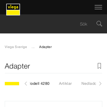
Viega Sverige
...
Adapter
Adapter
Modell 4280
Artiklar
Nedladdninga