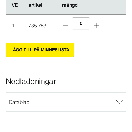
VE
VE
artikel
artikel
mängd
mängd
1
735 753
LÄGG TILL PÅ MINNESLISTA
Nedladdningar
Datablad