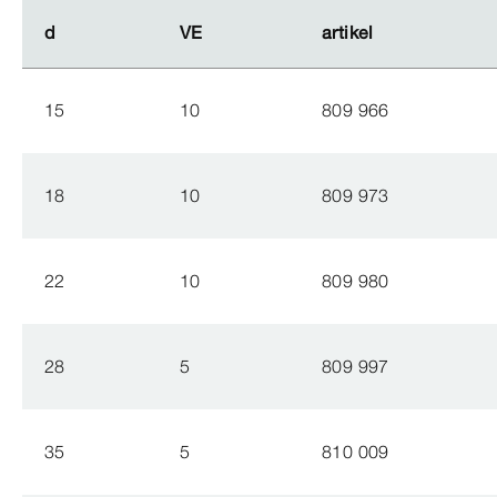
d
d
VE
VE
artikel
artikel
15
10
809 966
18
10
809 973
22
10
809 980
28
5
809 997
35
5
810 009