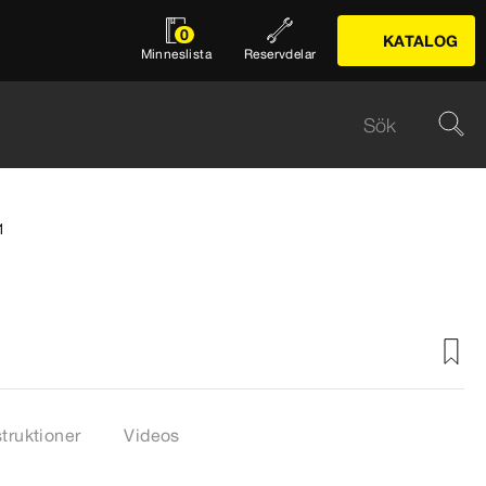
0
KATALOG
Minneslista
Reservdelar
1
struktioner
Videos