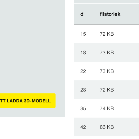
d
d
filstorlek
filstorlek
15
72 KB
18
73 KB
22
73 KB
28
72 KB
ATT LADDA 3D-MODELL
35
74 KB
42
86 KB