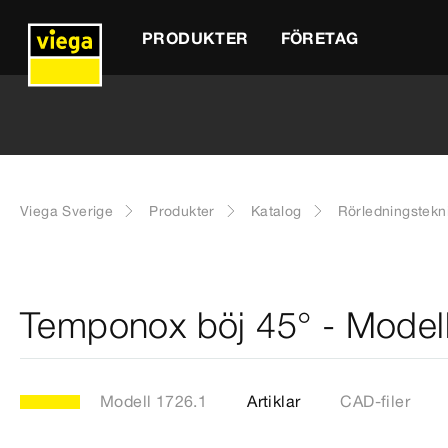
PRODUKTER
FÖRETAG
Viega Sverige
Produkter
Katalog
Rörledningstekn
Temponox böj 45° - Model
Modell 1726.1
Artiklar
CAD-filer