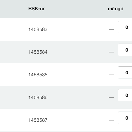
RSK-​nr
RSK-​nr
mängd
mängd
1458583
1458584
1458585
1458586
1458587