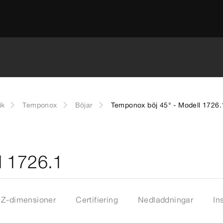
ik
Temponox
Böjar
Temponox böj 45° - Modell 1726.
l 1726.1
Z-dimensioner
Certifiering
Nedladdningar
In