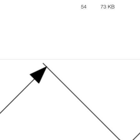
54
73 KB