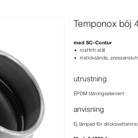
Temponox böj 
med
SC‑Contur
rostfritt stål
insticksända, pressanslut
utrustning
EPDM tätningselement
anvisning
Ej lämpad för dricksvatteninst