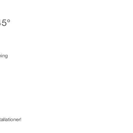
45°
ning
allationer!