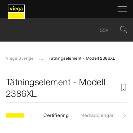
Viega Sverige
...
Tätningselement - Modell 2386XL
Tätningselement - Modell
2386XL
XL
Artiklar
Certifiering
Nedladdningar