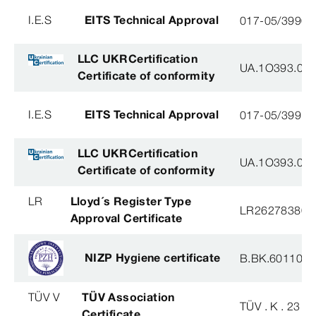
I.E.S
EITS Technical Approval
017-05/3990-
LLC UKRCertification
UA.1O393.003
Certificate of conformity
I.E.S
EITS Technical Approval
017-05/3991-
LLC UKRCertification
UA.1O393.003
Certificate of conformity
LR
Lloyd´s Register Type
LR26278380T
Approval Certificate
NIZP Hygiene certificate
B.BK.60110.0
TÜV V
TÜV Association
TÜV . K . 23 - 
Certificate