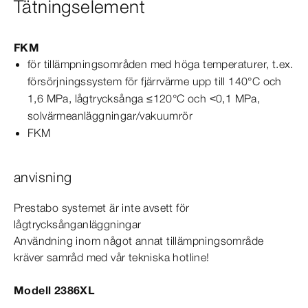
Tätningselement
FKM
för tillämpningsområden med höga temperaturer, t.ex.
försörjningssystem för fjärrvärme upp till
140°
C och
1,6
MPa
, lågtrycksånga ≤120°C och <0,1
MPa
,
solvärmeanläggningar/vakuumrör
FKM
anvisning
Prestabo
systemet är inte avsett för
lågtrycksånganläggningar
Användning inom något annat tillämpningsområde
kräver samråd med vår tekniska hotline!
Modell 2386XL