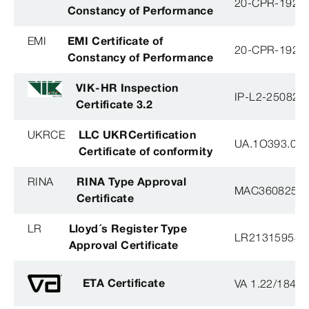
20-CPR-192-(
Constancy of Performance
EMI
EMI Certificate of
20-CPR-192-(
Constancy of Performance
VIK-HR Inspection
IP-L2-250825
Certificate 3.2
UKRCE
LLC UKRCertification
UA.1O393.003
Certificate of conformity
RINA
RINA Type Approval
MAC360825X
Certificate
LR
Lloyd´s Register Type
LR21315958T
Approval Certificate
ETA Certificate
VA 1.22/1840