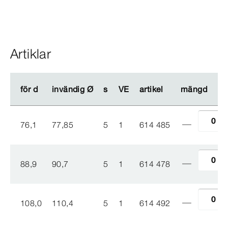
Artiklar
för d
för d
invändig Ø
invändig Ø
s
s
VE
VE
artikel
artikel
mängd
mängd
76,1
77,85
5
1
614 485
88,9
90,7
5
1
614 478
108,0
110,4
5
1
614 492