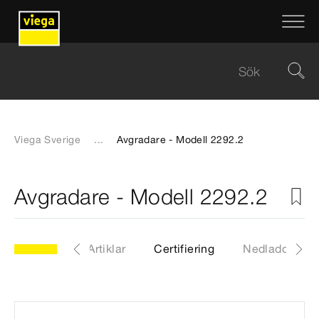
Viega Sverige
...
Avgradare - Modell 2292.2
Avgradare - Modell 2292.2
dell 2292.2
Artiklar
Certifiering
Nedladdninga