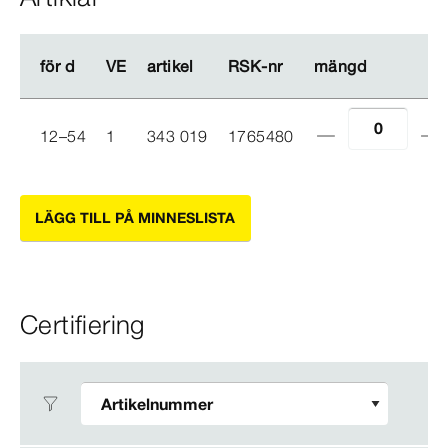
för d
för d
VE
VE
artikel
artikel
RSK-​nr
RSK-​nr
mängd
mängd
12–54
1
343 019
1765480
LÄGG TILL PÅ MINNESLISTA
Certifiering