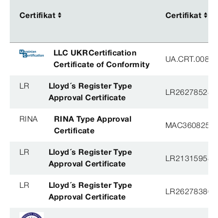
Certifikat
Certifikat
Certifikat
Certifikat
LLC UKRCertification
UA.CRT.00852
Certificate of Conformity
LR
Lloyd´s Register Type
LR26278528T
Approval Certificate
RINA
RINA Type Approval
MAC360825X
Certificate
LR
Lloyd´s Register Type
LR21315958T
Approval Certificate
LR
Lloyd´s Register Type
LR26278380T
Approval Certificate