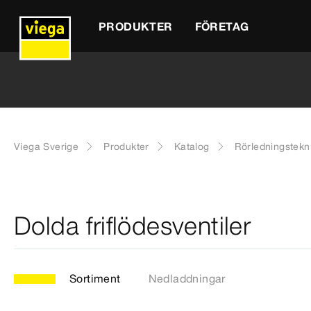
PRODUKTER
FÖRETAG
Viega Sverige
Produkter
Katalog
Rörledningstekn
Dolda friflödesventiler
Sortiment
Nedladdningar