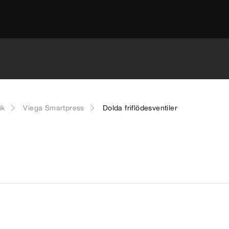
ik
Viega Smartpress
Dolda friflödesventiler