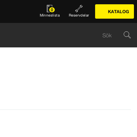
0
KATALOG
Minneslista
Reservdelar