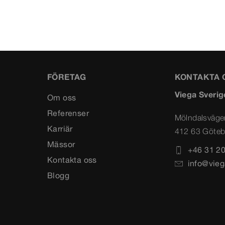
FÖRETAG
KONTAKTA 
Viega Sverig
Om oss
Referenser
Mölndalsväge
Karriär
412 63 Göteb
Mässor
+46 31 20
Kontakta oss
info@vieg
Blogg