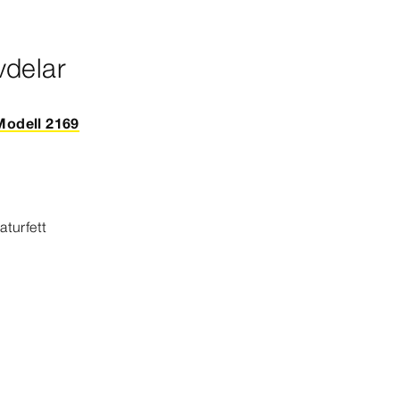
vdelar
Modell 2169
aturfett