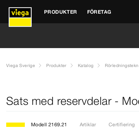
PRODUKTER
FÖRETAG
Viega Sverige
Produkter
Katalog
Rörledningstekn
Sats med reservdelar - Mo
Modell 2169.21
Artiklar
Certifiering