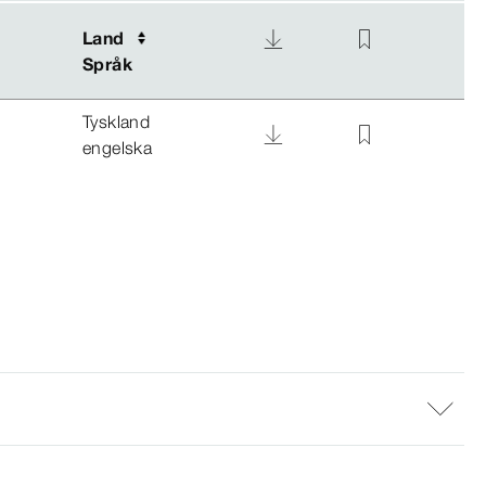
Land
Land
Språk
Språk
Tyskland
engelska