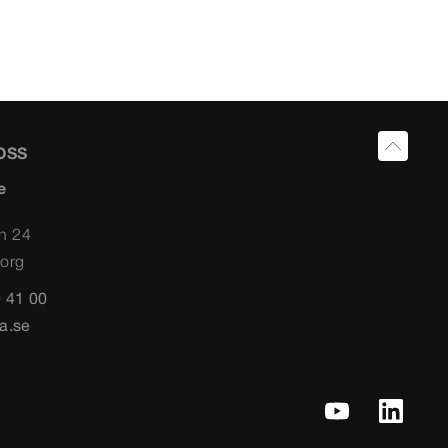
OSS
e
n 24
org
 41 00
a.se