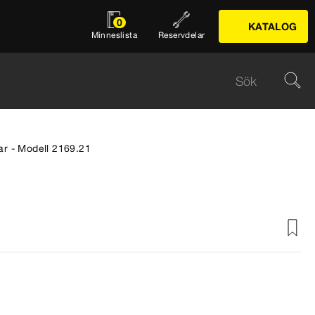
0
KATALOG
Minneslista
Reservdelar
ar - Modell 2169.21