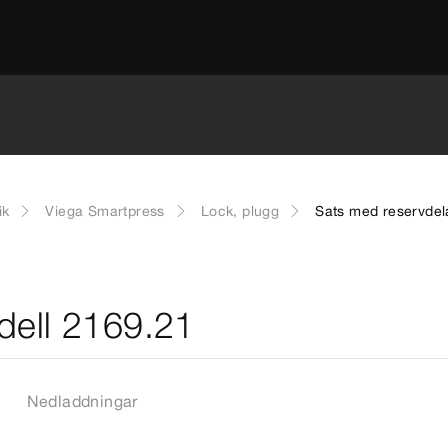
ik
Viega Smartpress
Lock, plugg
Sats med reservdel
dell 2169.21
Nedladdningar