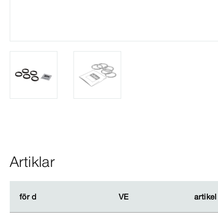
Artiklar
för d
för d
VE
VE
artikel
artikel