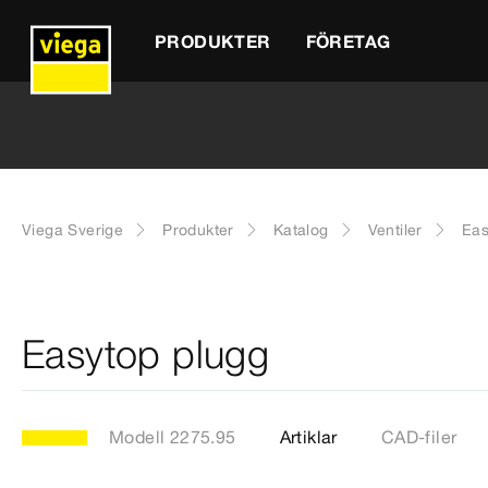
PRODUKTER
FÖRETAG
Viega Sverige
Produkter
Katalog
Ventiler
Eas
Easytop plugg
Modell 2275.95
Artiklar
CAD-filer