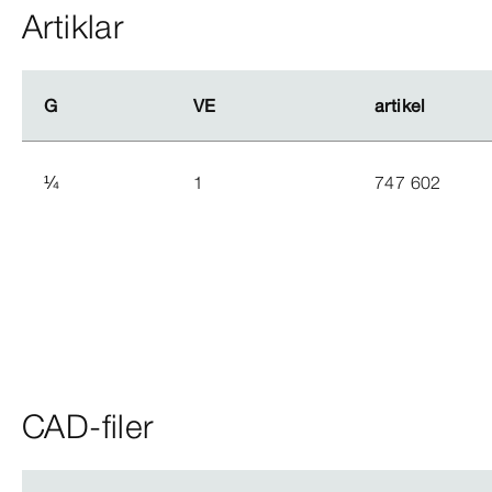
Artiklar
G
G
VE
VE
artikel
artikel
¼
1
747 602
CAD-filer