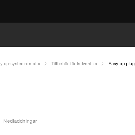
ytop-systemarmatur
Tillbehör för kulventiler
Easytop plu
Nedladdningar