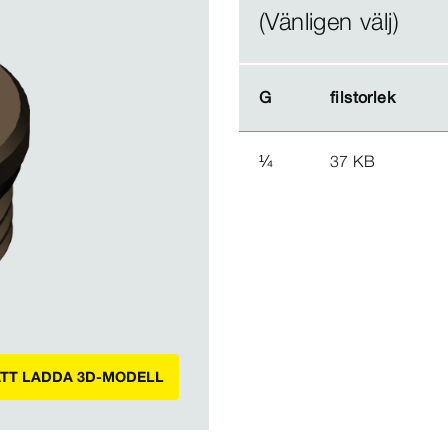
(Vänligen välj)
G
G
filstorlek
filstorlek
¼
37 KB
ATT LADDA 3D-MODELL