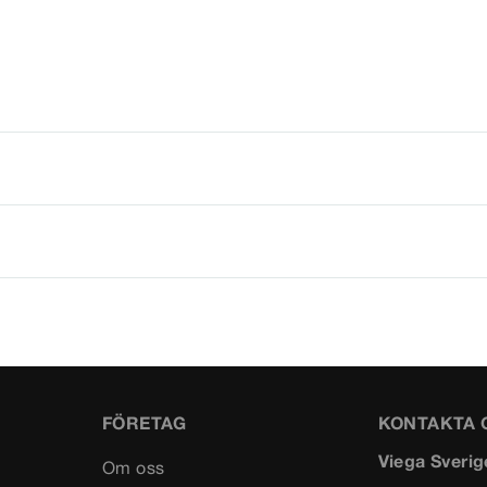
FÖRETAG
KONTAKTA 
Viega Sverig
Om oss