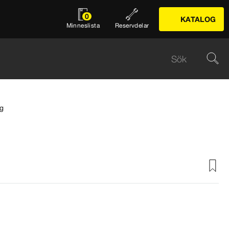
0
KATALOG
Minneslista
Reservdelar
gg