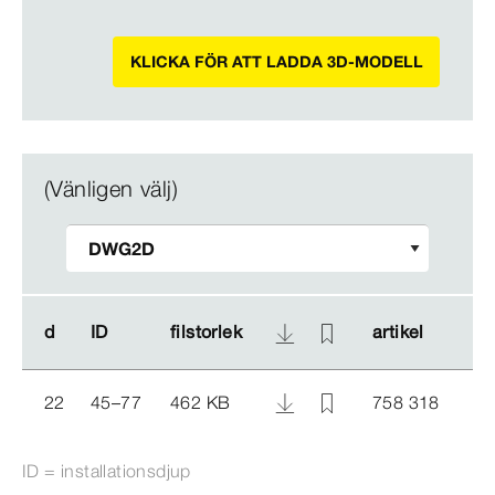
KLICKA FÖR ATT LADDA 3D-MODELL
(Vänligen välj)
d
d
ID
ID
filstorlek
filstorlek
artikel
artikel
22
45–77
462 KB
758 318
ID = installationsdjup