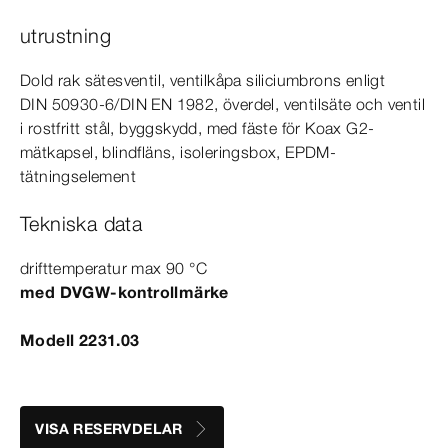
utrustning
Dold rak sätesventil, ventilkåpa siliciumbrons enligt
DIN
50930‑6
/
DIN
EN
1982
, överdel, ventilsäte och ventil
i rostfritt stål, byggskydd, med fäste för Koax G2-
mätkapsel, blindfläns, isoleringsbox, EPDM-​
tätningselement
Tekniska data
drifttemperatur max 90
°C
med DVGW-​kontrollmärke
Modell 2231.03
VISA RESERVDELAR