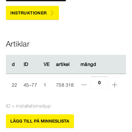
INSTRUKTIONER
Artiklar
d
d
ID
ID
VE
VE
artikel
artikel
mängd
mängd
22
45–77
1
758 318
ID = installationsdjup
LÄGG TILL PÅ MINNESLISTA