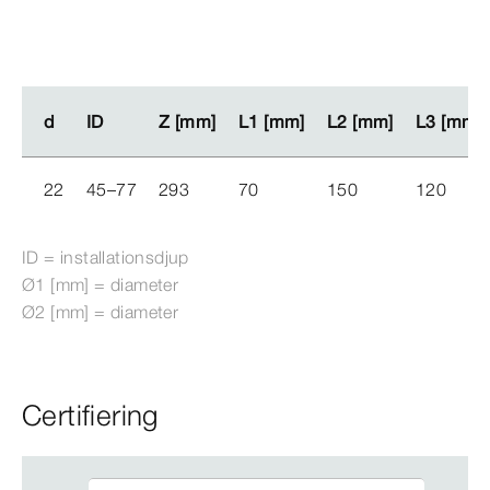
d
d
ID
ID
Z [mm]
Z [mm]
L1 [mm]
L1 [mm]
L2 [mm]
L2 [mm]
L3 [mm]
L3 [mm]
22
45–77
293
70
150
120
ID = installationsdjup
Ø1 [mm] = diameter
Ø2 [mm] = diameter
Certifiering