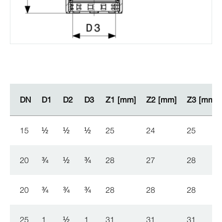
DN
DN
D1
D1
D2
D2
D3
D3
Z1 [mm]
Z1 [mm]
Z2 [mm]
Z2 [mm]
Z3 [mm]
Z3 [mm]
15
½
½
½
25
24
25
20
¾
½
¾
28
27
28
20
¾
¾
¾
28
28
28
25
1
½
1
31
31
31