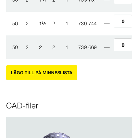
50
2
1
½
2
1
739 744
50
2
2
2
1
739 669
LÄGG TILL PÅ MINNESLISTA
CAD-filer