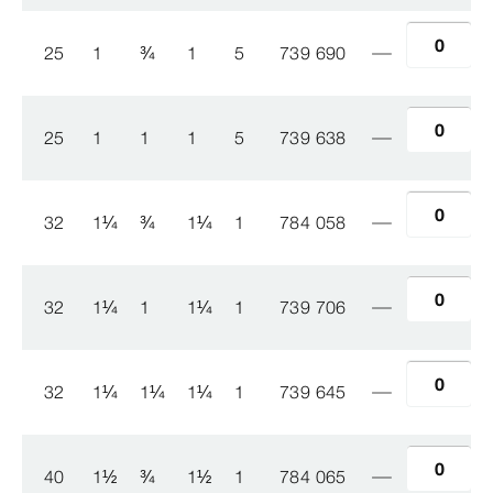
25
1
¾
1
5
739 690
25
1
1
1
5
739 638
32
1
¼
¾
1
¼
1
784 058
32
1
¼
1
1
¼
1
739 706
32
1
¼
1
¼
1
¼
1
739 645
40
1
½
¾
1
½
1
784 065