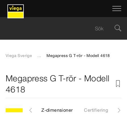
Viega Sverige
...
Megapress G T-rör - Modell 4618
Megapress G T-rör - Modell
4618
CAD-filer
Z-dimensioner
Certifiering
Ned