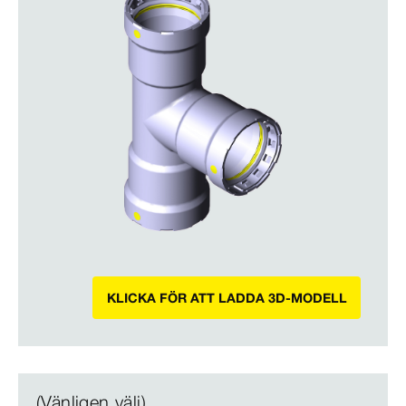
KLICKA FÖR ATT LADDA 3D-MODELL
(Vänligen välj)