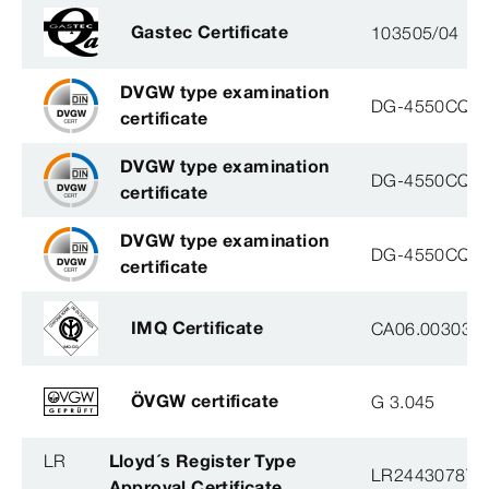
Gastec Certificate
103505/04
DVGW type examination
DG-4550CQ0
certificate
DVGW type examination
DG-4550CQ0
certificate
DVGW type examination
DG-4550CQ0
certificate
IMQ Certificate
CA06.00303
ÖVGW certificate
G 3.045
LR
Lloyd´s Register Type
LR2443078TA
Approval Certificate