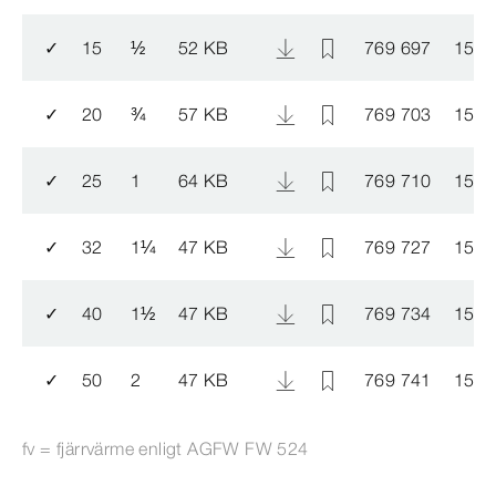
✓
15
½
52 KB
769 697
1541
✓
20
¾
57 KB
769 703
1541
✓
25
1
64 KB
769 710
1541
✓
32
1
¼
47 KB
769 727
1541
✓
40
1
½
47 KB
769 734
1541
✓
50
2
47 KB
769 741
1541
fv = fjärrvärme enligt AGFW FW 524