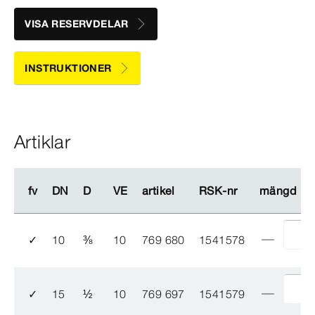
VISA RESERVDELAR
INSTRUKTIONER
Artiklar
fv
fv
DN
DN
D
D
VE
VE
artikel
artikel
RSK-​nr
RSK-​nr
mängd
mängd
✓
10
⅜
10
769 680
1541578
✓
15
½
10
769 697
1541579