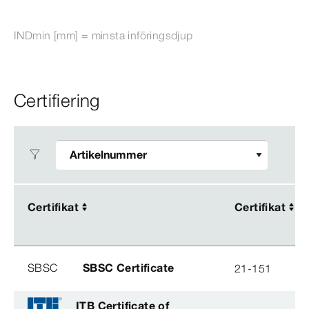
INDmin [mm] = minsta införingsdjup
Certifiering
Certifikat
Certifikat
Certifikat
Certifikat
SBSC
SBSC Certificate
21-151
ITB Certificate of