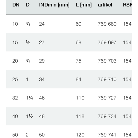
DN
DN
D
D
INDmin [mm]
INDmin [mm]
L [mm]
L [mm]
artikel
artikel
RSK-​n
RSK-​n
10
⅜
24
60
769 680
15415
15
½
27
68
769 697
15415
20
¾
29
75
769 703
15415
25
1
34
84
769 710
15415
32
1
¼
46
110
769 727
15415
40
1
½
48
118
769 734
15415
50
2
50
120
769 741
15415