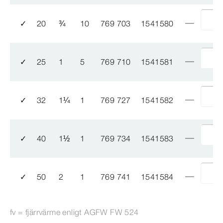
✓
20
¾
10
769 703
1541580
✓
25
1
5
769 710
1541581
✓
32
1
¼
1
769 727
1541582
✓
40
1
½
1
769 734
1541583
✓
50
2
1
769 741
1541584
fv = fjärrvärme enligt AGFW FW 524