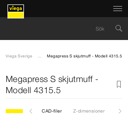
Viega Sverige
...
Megapress S skjutmuff - Modell 4315.5
Megapress S skjutmuff -
Modell 4315.5
.5
Artiklar
CAD-filer
Z-dimensioner
Certi