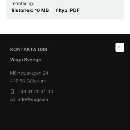
montering.
filstorlek: 10 MB
filtyp: PDF
KONTAKTA OSS
Viega Sverige
Mölndalsvägen 24
412 63 Göteborg
+46 31 20 41 00
info@viega.se