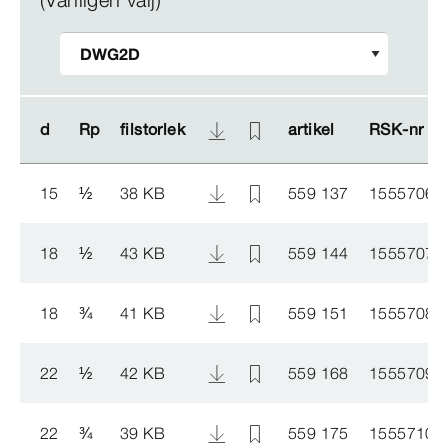
d
d
Rp
Rp
filstorlek
filstorlek
artikel
artikel
RSK-​nr
RSK-​nr
15
½
38 KB
559 137
1555706
18
½
43 KB
559 144
1555707
18
¾
41 KB
559 151
1555708
22
½
42 KB
559 168
1555709
22
¾
39 KB
559 175
1555710