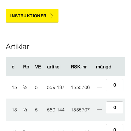
INSTRUKTIONER
Artiklar
d
d
Rp
Rp
VE
VE
artikel
artikel
RSK-​nr
RSK-​nr
mängd
mängd
15
½
5
559 137
1555706
18
½
5
559 144
1555707