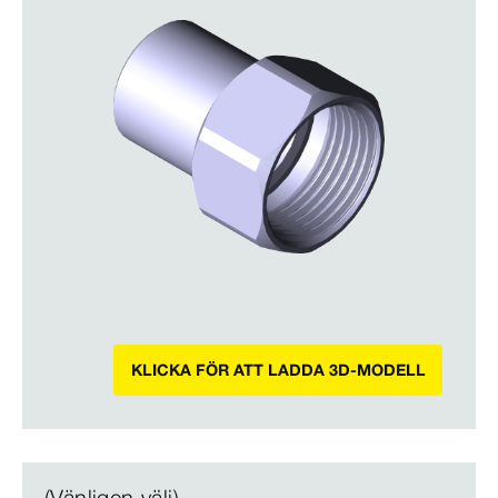
KLICKA FÖR ATT LADDA 3D-MODELL
(Vänligen välj)