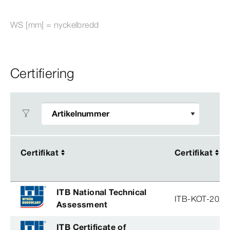
WS [mm] = nyckelbredd
Certifiering
Certifikat
Certifikat
Certifikat
Certifikat
ITB National Technical
ITB-KOT-2026
Assessment
ITB Certificate of