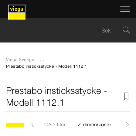
Viega Sverige
...
Prestabo insticksstycke - Modell 1112.1
Prestabo insticksstycke -
Modell 1112.1
.1
Artiklar
CAD-filer
Z-dimensioner
Certi