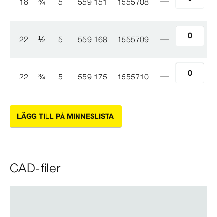
18
¾
5
559 151
1555708
22
½
5
559 168
1555709
22
¾
5
559 175
1555710
LÄGG TILL PÅ MINNESLISTA
CAD-filer