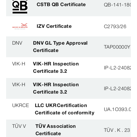
CSTB QB Certificate
QB-141-1804
IZV Certificate
C2793/26
DNV
DNV GL Type Approval
TAP00000YB
Certificate
VIK-H
VIK-HR Inspection
IP-L2-240823
Certificate 3.2
VIK-H
VIK-HR Inspection
IP-L2-240823
Certificate 3.2
UKRCE
LLC UKRCertification
UA.1O393.003
Certificate of conformity
TÜV V
TÜV Association
TÜV . K . 23 - 
Certificate