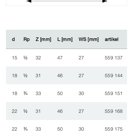
d
d
Rp
Rp
Z [mm]
Z [mm]
L [mm]
L [mm]
WS [mm]
WS [mm]
artikel
artikel
R
R
15
½
32
47
27
559 137
1
18
½
31
46
27
559 144
1
18
¾
33
50
30
559 151
1
22
½
31
46
27
559 168
1
22
¾
33
50
30
559 175
1