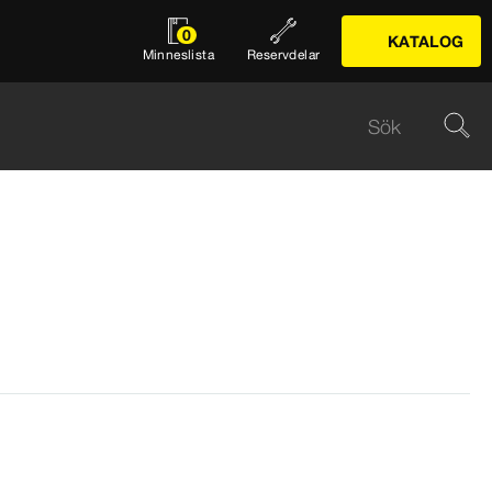
0
KATALOG
Minneslista
Reservdelar