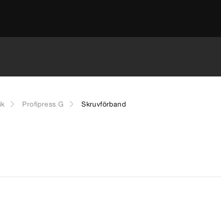
ik
Profipress G
Skruvförband