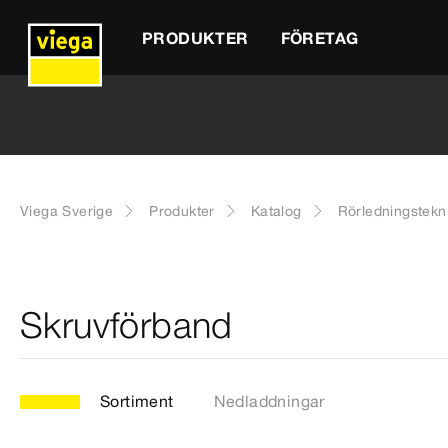
PRODUKTER
FÖRETAG
Viega Sverige
Produkter
Katalog
Rörledningstekn
Skruvförband
Sortiment
Nedladdningar