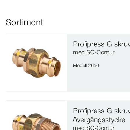
Sortiment
Profipress G skru
med SC‑Contur
Modell 2650
Profipress G skru
övergångsstycke
med SC‑Contur