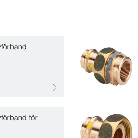
vförband
vförband för