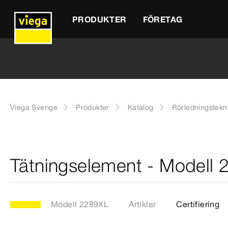
PRODUKTER
FÖRETAG
Viega Sverige
Produkter
Katalog
Rörledningstekn
Tätningselement - Modell
Modell 2289XL
Artiklar
Certifiering