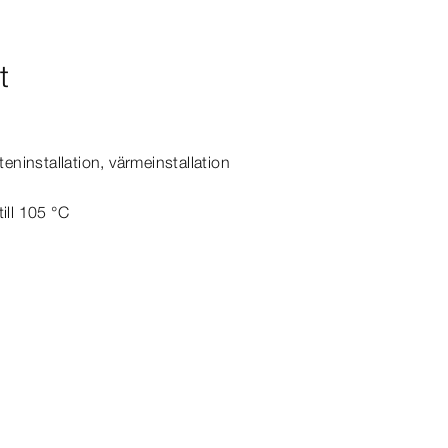
t
tteninstallation, värmeinstallation
ill 105
°C