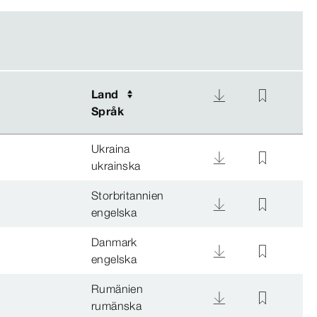
Land
Land
Språk
Språk
Ukraina
ukrainska
Storbritannien
engelska
Danmark
engelska
Rumänien
rumänska