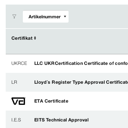
Certifikat
Certifikat
UKRCE
LLC UKRCertification Certificate of conf
LR
Lloyd´s Register Type Approval Certificat
ETA Certificate
I.E.S
EITS Technical Approval