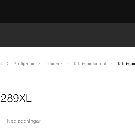
ik
Profipress
Tillbehör
Tätningselement
Tätnings
 2289XL
Nedladdningar