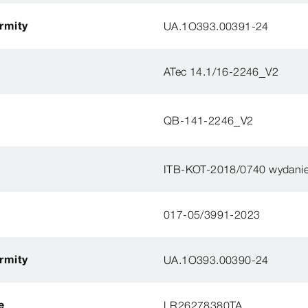
ormity
UA.1O393.00391-24
ATec 14.1/16-2246_V2
QB-141-2246_V2
ITB-KOT-2018/0740 wydanie
017-05/3991-2023
ormity
UA.1O393.00390-24
e
LR26278380TA