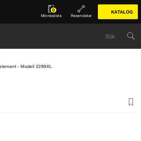
0
KATALOG
Minneslista
Reservdelar
element - Modell 2289XL