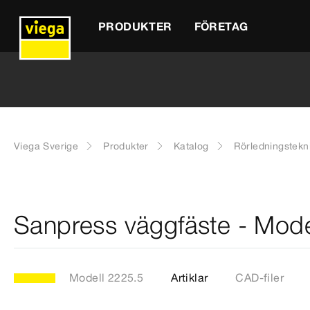
PRODUKTER
FÖRETAG
Viega Sverige
Produkter
Katalog
Rörledningstekn
Sanpress väggfäste - Mode
Modell 2225.5
Artiklar
CAD-filer