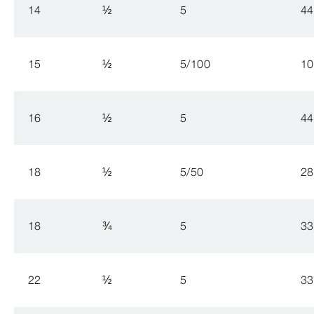
14
½
5
44
15
½
5/100
10
16
½
5
44
18
½
5/50
28
18
¾
5
33
22
½
5
33