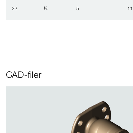
22
¾
5
11
CAD-filer