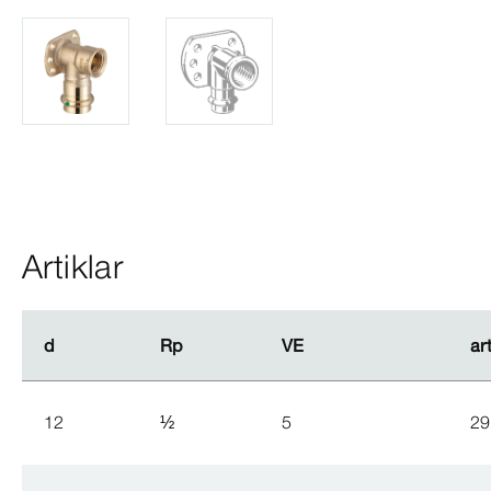
Artiklar
d
d
Rp
Rp
VE
VE
ar
ar
12
½
5
29