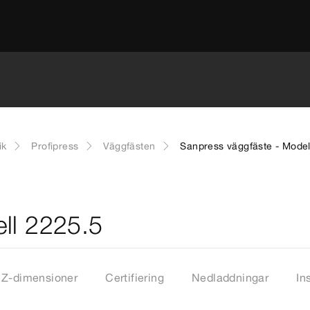
ik
Profipress
Väggfästen
Sanpress väggfäste - Model
ll 2225.5
Z-dimensioner
Certifiering
Nedladdningar
In