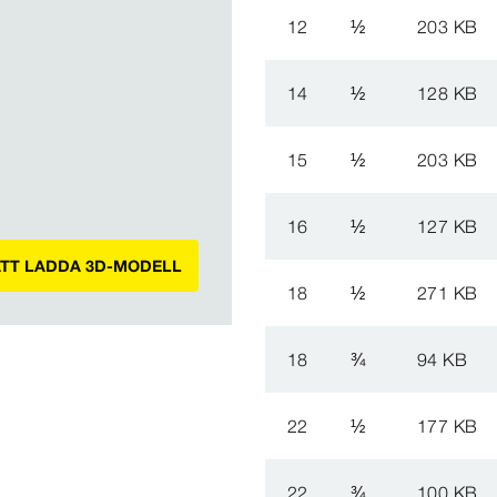
12
½
203 KB
14
½
128 KB
15
½
203 KB
16
½
127 KB
ATT LADDA 3D-MODELL
18
½
271 KB
18
¾
94 KB
22
½
177 KB
22
¾
100 KB