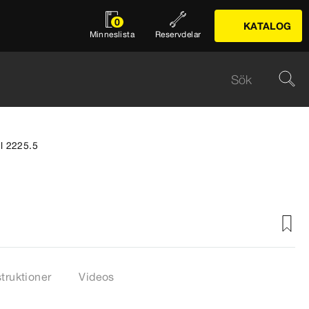
0
KATALOG
Minneslista
Reservdelar
l 2225.5
struktioner
Videos