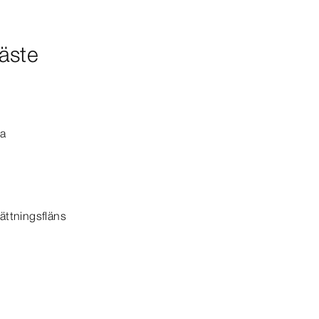
äste
ga
ättningsfläns