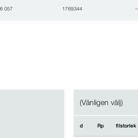
6 057
1769344
(Vänligen välj)
d
d
Rp
Rp
filstorlek
filstorlek