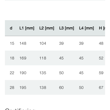
d
d
L1 [mm]
L1 [mm]
L2 [mm]
L2 [mm]
L3 [mm]
L3 [mm]
L4 [mm]
L4 [mm]
H [m
H [m
15
148
104
39
39
48
18
169
118
45
45
52
22
190
135
50
45
59
28
195
138
60
50
67