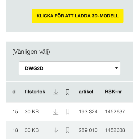
KLICKA FÖR ATT LADDA 3D-MODELL
(Vänligen välj)
d
d
filstorlek
filstorlek
artikel
artikel
RSK-​nr
RSK-​nr
15
30 KB
193 324
1452637
18
30 KB
289 010
1452638