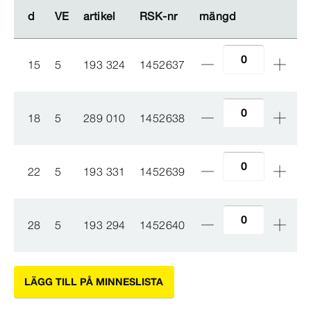
d
d
VE
VE
artikel
artikel
RSK-​nr
RSK-​nr
mängd
mängd
15
5
193 324
1452637
18
5
289 010
1452638
22
5
193 331
1452639
28
5
193 294
1452640
LÄGG TILL PÅ MINNESLISTA