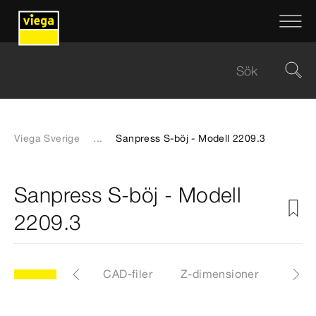
Viega Sverige
...
Sanpress S-böj - Modell 2209.3
Sanpress S-böj - Modell
2209.3
.3
Artiklar
CAD-filer
Z-dimensioner
Certi