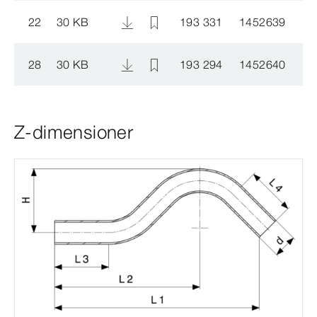
22
30 KB
193 331
1452639
28
30 KB
193 294
1452640
Z-dimensioner