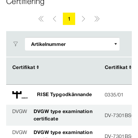
Certifiering
1
Certifikat
Certifikat
Certifikat
Certifikat
RISE Typgodkännande
0335/01
DVGW
DVGW type examination
DV-7301BS04
certificate
DVGW
DVGW type examination
DV-7301BS04