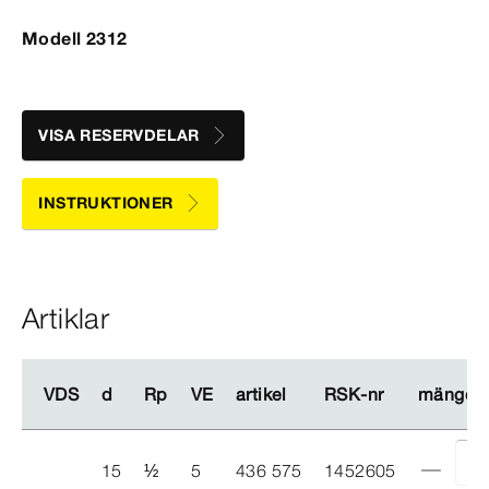
Modell 2312
VISA RESERVDELAR
INSTRUKTIONER
Artiklar
VDS
VDS
d
d
Rp
Rp
VE
VE
artikel
artikel
RSK-​nr
RSK-​nr
mängd
mängd
15
½
5
436 575
1452605