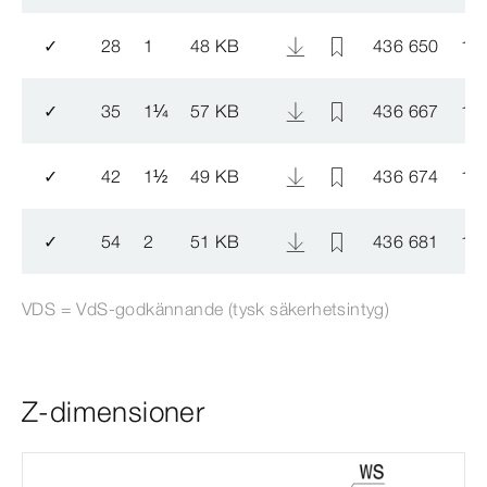
✓
28
1
48 KB
436 650
14
✓
35
1
¼
57 KB
436 667
14
✓
42
1
½
49 KB
436 674
14
✓
54
2
51 KB
436 681
14
VDS = VdS-​godkännande (tysk säkerhetsintyg)
Z-dimensioner