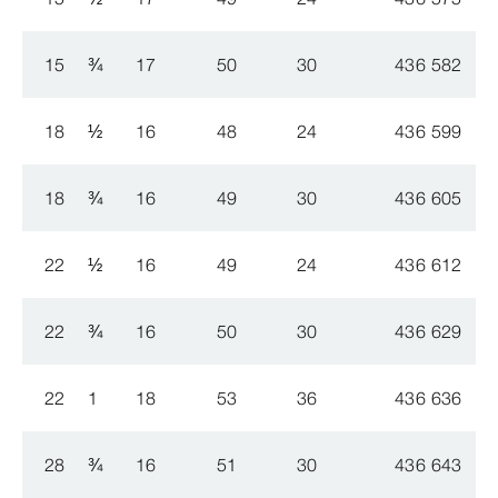
15
¾
17
50
30
436 582
1
18
½
16
48
24
436 599
1
18
¾
16
49
30
436 605
1
22
½
16
49
24
436 612
1
22
¾
16
50
30
436 629
1
22
1
18
53
36
436 636
1
28
¾
16
51
30
436 643
1