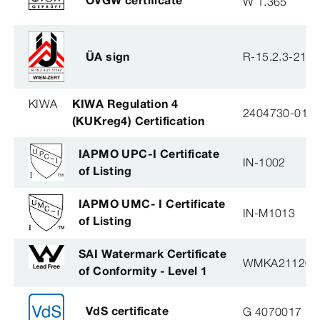
ÖVGW certificate
W 1.365
ÜA sign
R-15.2.3-21-
KIWA
KIWA Regulation 4
2404730-01
(KUKreg4) Certification
IAPMO UPC-I Certificate
IN-1002
of Listing
IAPMO UMC- I Certificate
IN-M1013
of Listing
SAI Watermark Certificate
WMKA21120
of Conformity - Level 1
VdS certificate
G 4070017