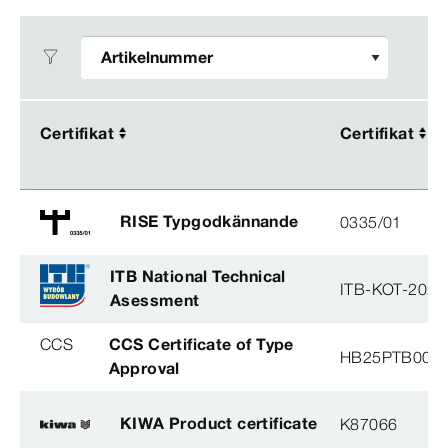
Certifikat
Certifikat
Certifikat
Certifikat
RISE Typgodkännande
0335/01
ITB National Technical
ITB-KOT-2020
Asessment
CCS
CCS Certificate of Type
HB25PTB001
Approval
KIWA Product certificate
K87066