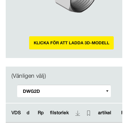
KLICKA FÖR ATT LADDA 3D-MODELL
(Vänligen välj)
VDS
VDS
d
d
Rp
Rp
filstorlek
filstorlek
artikel
artikel
RSK
RSK