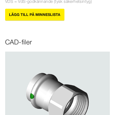
VDS = VdS-​godkännande (tysk säkerhetsintyg)
LÄGG TILL PÅ MINNESLISTA
CAD-filer