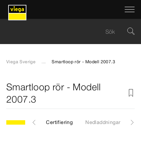
Viega Sverige
...
Smartloop rör - Modell 2007.3
Smartloop rör - Modell
2007.3
.3
Artiklar
Certifiering
Nedladdningar
Ins