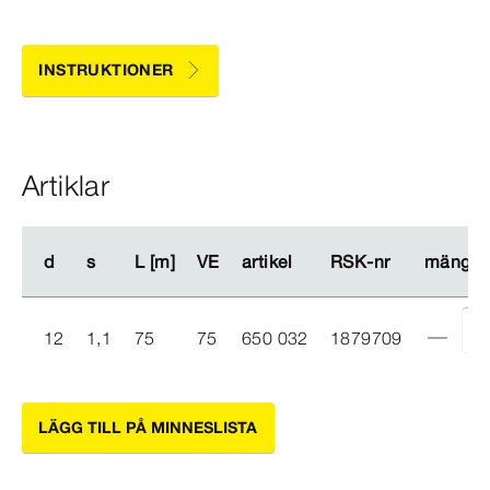
INSTRUKTIONER
Artiklar
d
d
s
s
L [m]
L [m]
VE
VE
artikel
artikel
RSK-​nr
RSK-​nr
mängd
mängd
12
1,1
75
75
650 032
1879709
LÄGG TILL PÅ MINNESLISTA