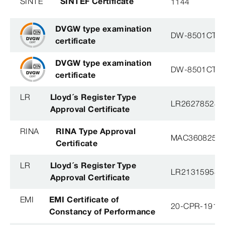
SINTE
SINTEF Certificate
1144
DVGW type examination
DW-8501CT0
certificate
DVGW type examination
DW-8501CT0
certificate
LR
Lloyd´s Register Type
LR26278528T
Approval Certificate
RINA
RINA Type Approval
MAC360825X
Certificate
LR
Lloyd´s Register Type
LR21315958T
Approval Certificate
EMI
EMI Certificate of
20-CPR-191-(
Constancy of Performance