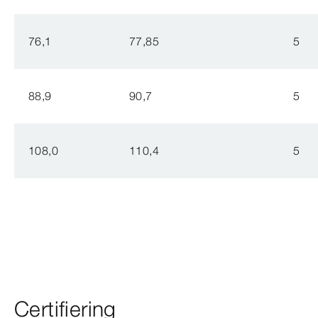
76,1
77,85
5
88,9
90,7
5
108,0
110,4
5
Certifiering