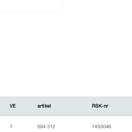
VE
VE
artikel
artikel
RSK-​nr
RSK-​nr
1
594 312
1453046