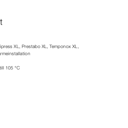
t
fipress
XL
,
Prestabo
XL
,
Temponox
XL,
ärmeinstallation
ill 105
°C