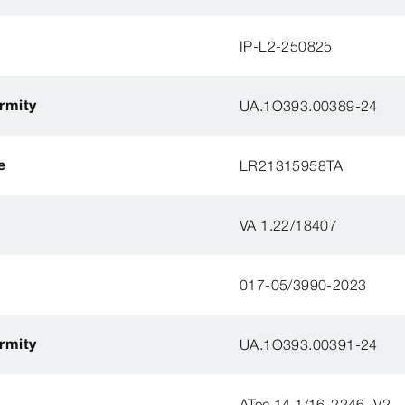
IP-L2-250825
ormity
UA.1O393.00389-24
e
LR21315958TA
VA 1.22/18407
017-05/3990-2023
ormity
UA.1O393.00391-24
ATec 14.1/16-2246_V2