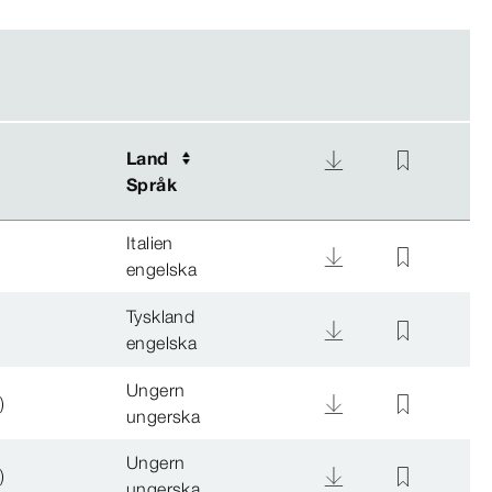
Land
Land
Språk
Språk
Italien
engelska
Tyskland
engelska
Ungern
)
ungerska
Ungern
)
ungerska