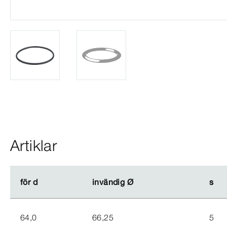
Artiklar
för d
för d
invändig Ø
invändig Ø
s
s
64,0
66,25
5