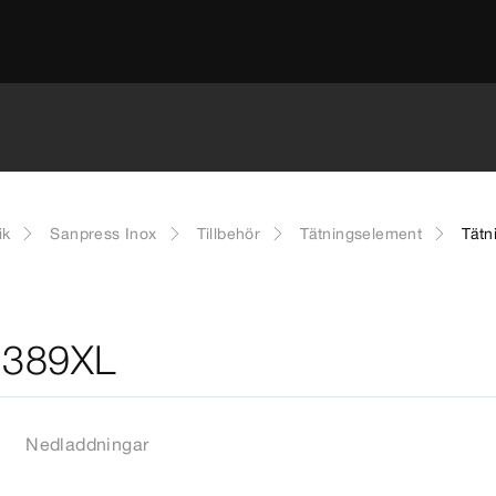
ik
Sanpress Inox
Tillbehör
Tätningselement
Tätn
 2389XL
Nedladdningar