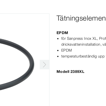
Tätningselemen
EPDM
för
Sanpress
Inox
XL
,
Pro
dricksvatteninstallation, v
EPDM
temperaturbeständig upp t
Modell 2389XL