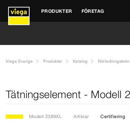
PRODUKTER
FÖRETAG
Viega Sverige
Produkter
Katalog
Rörledningstekn
Tätningselement - Modell
Modell 2389XL
Artiklar
Certifiering