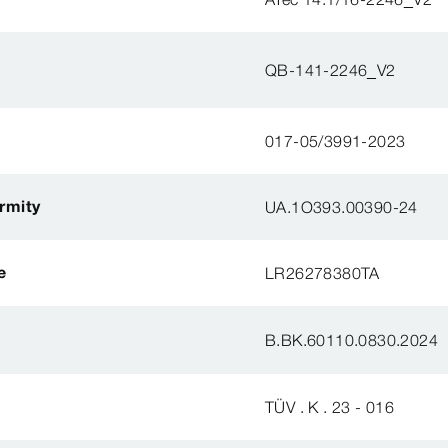
QB-141-2246_V2
017-05/3991-2023
ormity
UA.1O393.00390-24
e
LR26278380TA
B.BK.60110.0830.2024
TÜV . K . 23 - 016