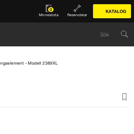
0
KATALOG
Minneslista
Reservdelar
ingselement - Modell 2389XL