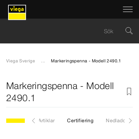
Viega Sverige
...
Markeringspenna - Modell 2490.1
Markeringspenna - Modell
2490.1
dell 2490.1
Artiklar
Certifiering
Nedladdninga