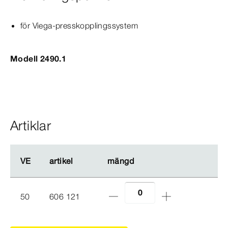
för Viega-​presskopplingssystem
Modell 2490.1
Artiklar
VE
VE
artikel
artikel
mängd
mängd
50
606 121