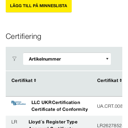
LÄGG TILL PÅ MINNESLISTA
Certifiering
Certifikat
Certifikat
Certifikat
Certifikat
LLC UKRCertification
UA.CRT.00852
Certificate of Conformity
LR
Lloyd´s Register Type
LR26278528T