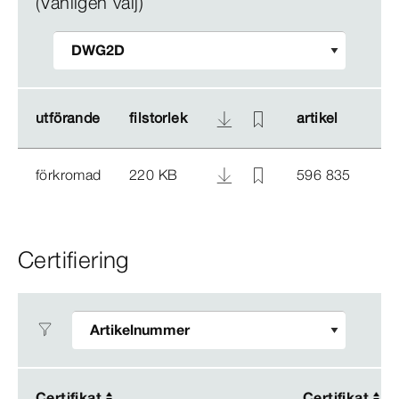
(Vänligen välj)
utförande
utförande
filstorlek
filstorlek
artikel
artikel
förkromad
220 KB
596 835
Certifiering
Certifikat
Certifikat
Certifikat
Certifikat