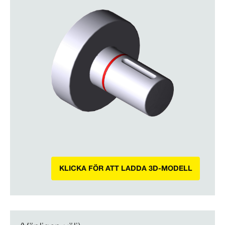
KLICKA FÖR ATT LADDA 3D-MODELL