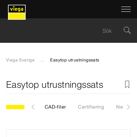
Viega Sverige
...
Easytop utrustningssats
Easytop utrustningssats
10
Artiklar
CAD-filer
Certifiering
Nedladd