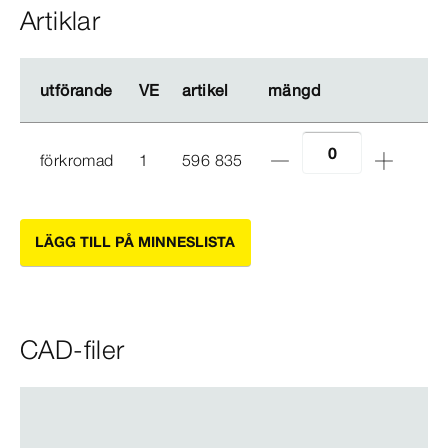
Artiklar
utförande
utförande
VE
VE
artikel
artikel
mängd
mängd
förkromad
1
596 835
LÄGG TILL PÅ MINNESLISTA
CAD-filer